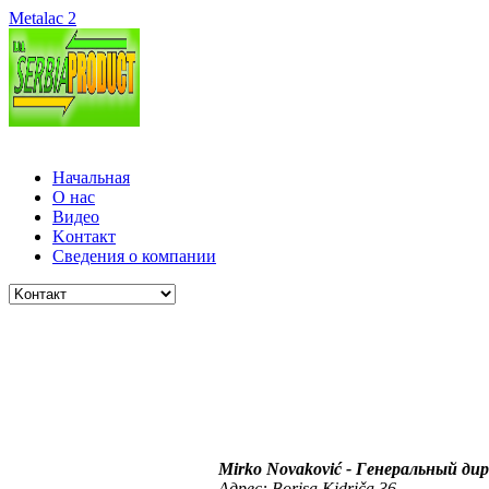
Metalac 2
Начальная
O нас
Видео
Kонтакт
Cведения о компании
Mirko Novaković -
Генеральный ди
Aдрес: Borisa Kidriča 36