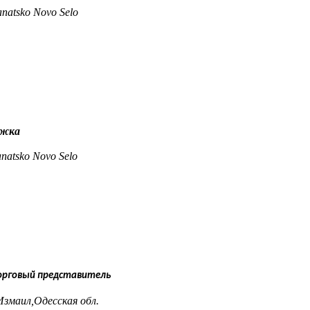
natsko Novo Selo
ржка
natsko Novo Selo
Tорговый представитель
Измаил,Одесская обл.