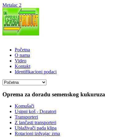
Metalac 2
Početna
O nama
Video
Kontakt
Identifikacioni podaci
Oprema za doradu semenskog kukuruza
Komušači
Usipni koš - Dozatori
Transporteri
Z lančasti transporteri
Ublaživači pada klipa
Rotacioni izdvajac zrna