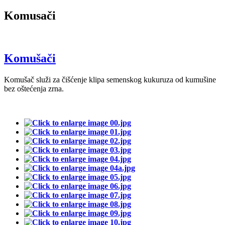
Komusači
Komušači
Komušač služi za čišćenje klipa semenskog kukuruza od kumušine
bez oštećenja zrna.